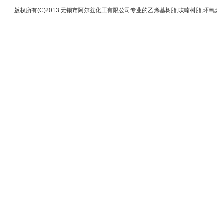
版权所有(C)2013 无锡市阿尔兹化工有限公司专业的乙烯基树脂,呋喃树脂,环氧煤沥清,环